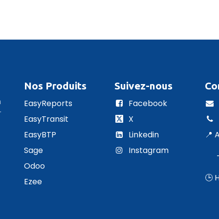
Nos Produits
Suivez-nous
Co
n
EasyReports
Facebook
r
EasyTransit
X
EasyBTP
Linkedin
📍 
Sage
Instagram
– L
Odoo
🕒 
Ezee