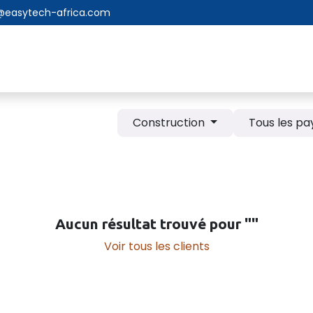
@easytech-africa.com
Nos services
Nos produits
Notre équipe
Contact
Construction
Tous les pa
Aucun résultat trouvé pour "
"
Voir tous les clients